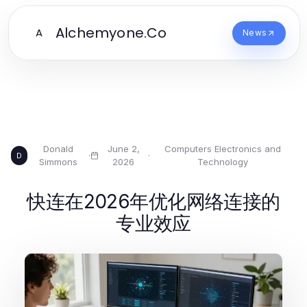
Alchemyone.Co
A
News
Donald
June 2,
Computers Electronics and
·
·
D
Simmons
2026
Technology
快连在2026年优化网络连接的
专业效应