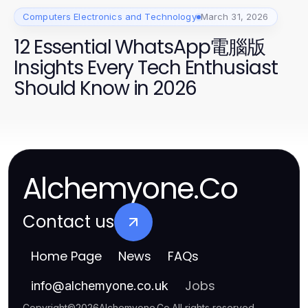
Computers Electronics and Technology
March 31, 2026
12 Essential WhatsApp電腦版
Insights Every Tech Enthusiast
Should Know in 2026
Alchemyone.Co
Contact us
Home Page
News
FAQs
Jobs
info
@
alchemyone.co.uk
Copyright
©
2026
Alchemyone.Co
.
All rights reserved